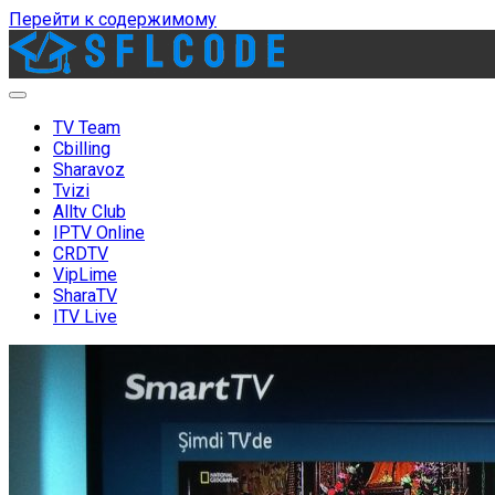
Перейти к содержимому
sflcode.com
TV Team
Cbilling
Sharavoz
Tvizi
Alltv Club
IPTV Online
CRDTV
VipLime
SharaTV
ITV Live