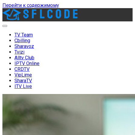
Перейти к содержимому
sflcode.com
TV Team
Cbilling
Sharavoz
Tvizi
Alltv Club
IPTV Online
CRDTV
VipLime
SharaTV
ITV Live