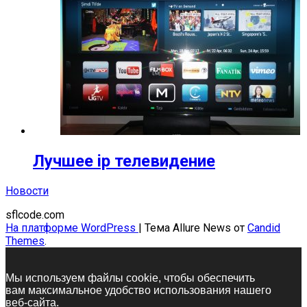
Лучшее ip телевидение
Новости
sflcode.com
На платформе WordPress
|
Тема Allure News от
Candid
Themes
.
Мы используем файлы cookie, чтобы обеспечить
вам максимальное удобство использования нашего
веб-сайта.